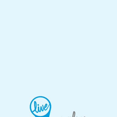
Lo
adi
n