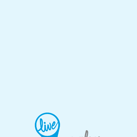
Lo
adi
n