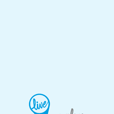
Lo
adi
n