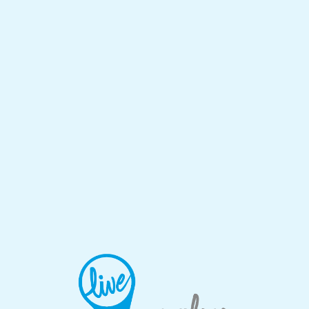
Lo
adi
n