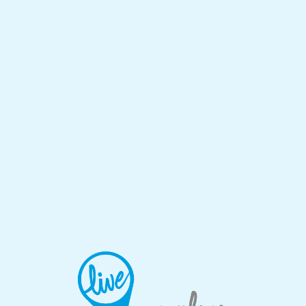
Lo
adi
n