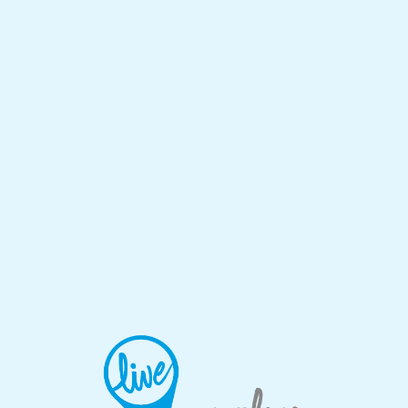
Lo
adi
n