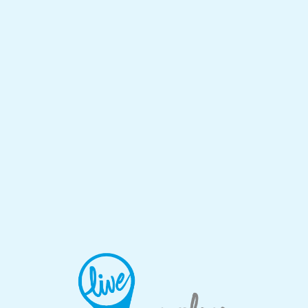
Lo
adi
n