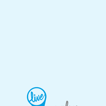
Lo
adi
n