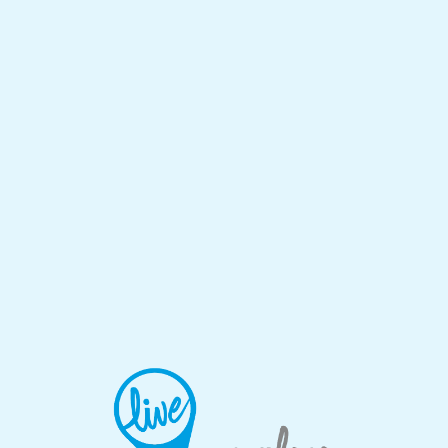
Lo
adi
n