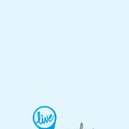
Lo
adi
n