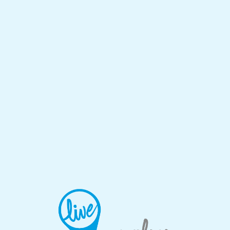
Lo
adi
n