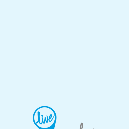
Lo
adi
n